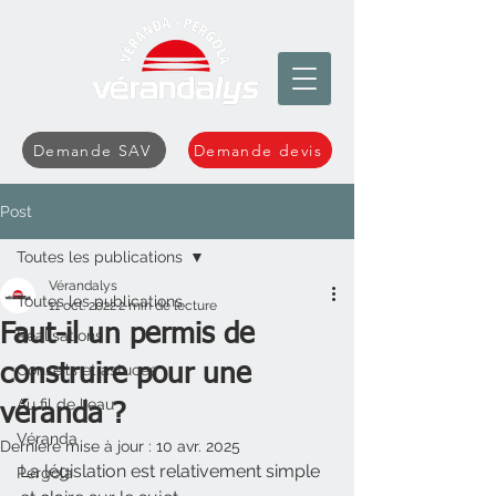
Demande SAV
Demande devis
Post
Toutes les publications
Vérandalys
Toutes les publications
11 oct. 2022
2 min de lecture
Faut-il un permis de
Réalisations
construire pour une
Conseils et astuces
Au fil de l'eau
véranda ?
Véranda
Dernière mise à jour :
10 avr. 2025
La législation est relativement simple 
Pergola