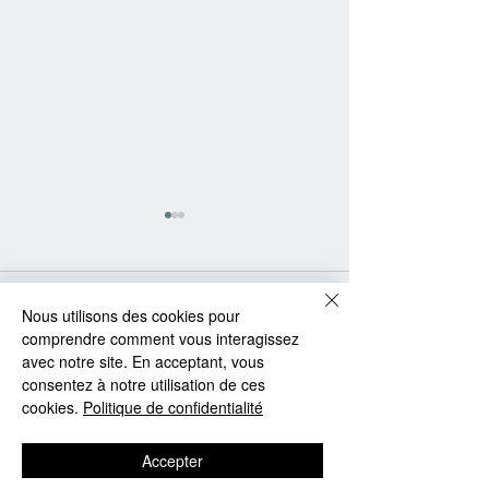
Commentaires
Nous utilisons des cookies pour
comprendre comment vous interagissez
avec notre site. En acceptant, vous
consentez à notre utilisation de ces
Rédigez un commentaire...
Comment bien entretenir
Les produits Ver
cookies.
Politique de confidentialité
sa véranda en aluminium
certifiés "Fabriq
pour la garder comme
Alsace" par l'Adir
Accepter
neuve ?