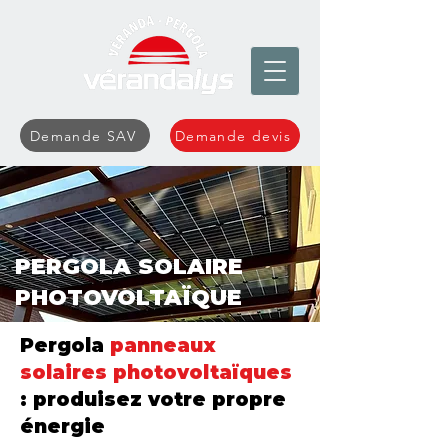
Demande SAV
Demande devis
PERGOLA SOLAIRE
PHOTOVOLTAÏQUE
Pergola
panneaux
solaires photovoltaïques
: produisez votre propre
énergie