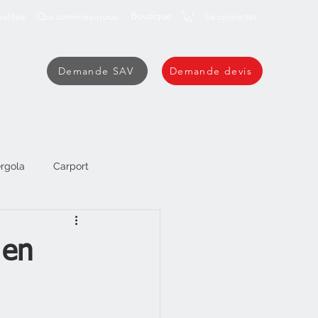
Boutique
alités
Qui sommes-nous
Se connecter
Demande SAV
Demande devis
rgola
Carport
 en