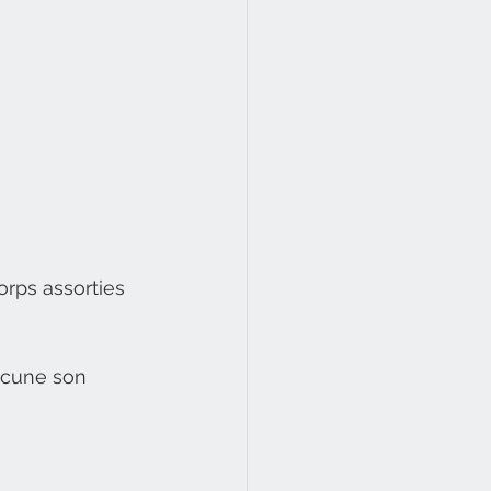
rps assorties 
acune son 