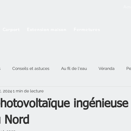
Actu
Carport
Extension maison
Fermetures
s
Conseils et astuces
Au fil de l'eau
Véranda
Pe
t. 2024
1 min de lecture
hotovoltaïque ingénieuse
u Nord