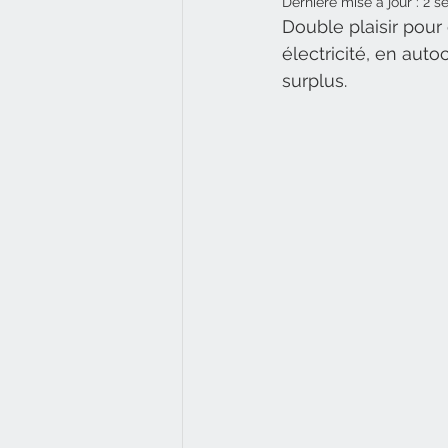
Dernière mise à jour :
2 s
Double plaisir pour
électricité, en aut
surplus.  