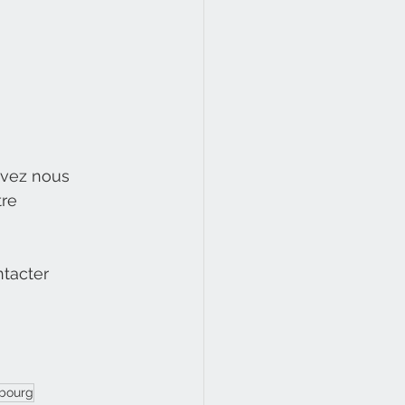
uvez nous 
re 
tacter 
sbourg