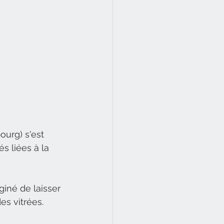
urg) s'est 
s liées à la 
giné de laisser 
s vitrées. 