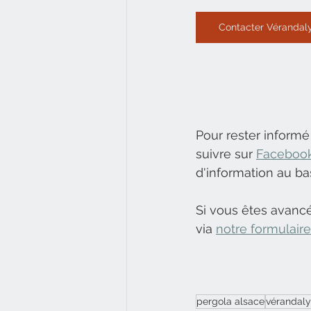
Contacter Vérandal
Pour rester informé
suivre sur 
Faceboo
d'information au ba
Si vous êtes avanc
via 
notre formulair
pergola alsace
vérandaly