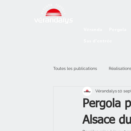
Véranda
Pergola
Sas d'entrée
Toutes les publications
Réalisation
Vérandalys
10 sep
Pergola p
Alsace d