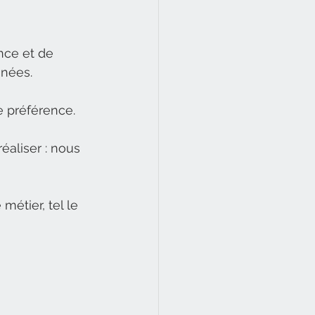
nce et de 
nées. 
re préférence.
éaliser : nous 
métier, tel le 