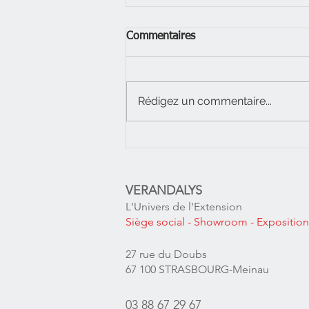
Commentaires
Rédigez un commentaire...
Le Carport, un parking élégant
pour sa voiture ou son
camping-car
VERANDALYS
L'Univers de l'Extension
Siège social
- Showroom - Expositio
27 rue du Doubs
67 100 STRASBOURG-Meinau
03 88 67 29 67