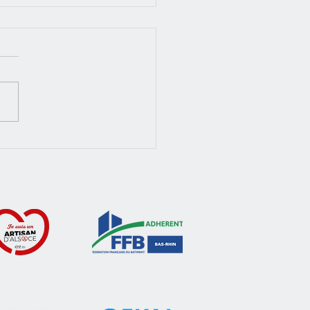
 chauffage pour bien
ffer sa véranda en Alsace