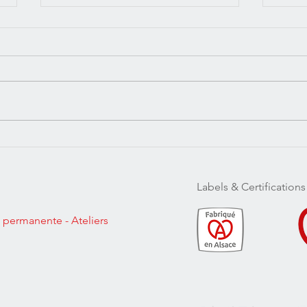
Un chantier de véranda de A à
Quel
Z en Alsace
chau
?
Labels & Certifications
n permanente
- Ateliers