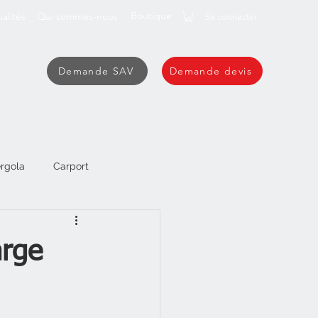
Boutique
alités
Qui sommes-nous
Se connecter
Demande SAV
Demande devis
rgola
Carport
arge