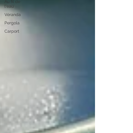
Au fil de
l'eau
Véranda
Pergola
Carport