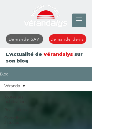
Demande SAV
Demande devis
L'Actualité de
Vérandalys
sur
son blog
Blog
Véranda
Toutes les
publications
Réalisations
Conseils et
astuces